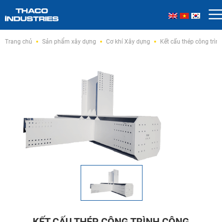
Skip
Trang chủ
Sản phẩm xây dựng
Cơ khí Xây dựng
Kết cấu thép công trìn
to
content
KẾT CẤU THÉP CÔNG TRÌNH CÔNG