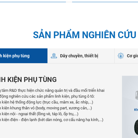
SẢN PHẨM NGHIÊN CỨU 
h kiện phụ tùng
Dây chuyền, thiết bị
Cơ gi
NH KIỆN PHỤ TÙNG
 tâm R&D thực hiện chức năng quản trị và đầu mối triển khai
động nghiên cứu các sản phẩm linh kiện, phụ tùng ô tô:
h kiện hệ thống động lực (trục cầu, mâm xe, ắc nhíp,...)
h kiện khung thân vỏ (body, moving part, xương cản,...)
 kiện nội - ngoại thất (lồng vè, táp lô, ốp trụ,...)
h kiện điện - điện lạnh (két dàn nóng, cơ cấu nâng hạ kính,...)