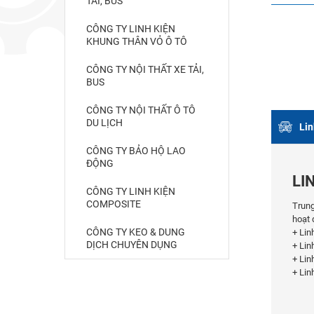
TẢI, BUS
CÔNG TY LINH KIỆN
KHUNG THÂN VỎ Ô TÔ
CÔNG TY NỘI THẤT XE TẢI,
BUS
CÔNG TY NỘI THẤT Ô TÔ
DU LỊCH
Lin
CÔNG TY BẢO HỘ LAO
ĐỘNG
LI
CÔNG TY LINH KIỆN
COMPOSITE
Trung
hoạt 
CÔNG TY KEO & DUNG
+ Lin
DỊCH CHUYÊN DỤNG
+ Lin
+ Linh
+ Lin