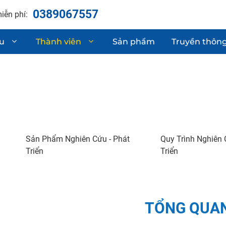
0389067557
iễn phí:
ệu
Thành viên
Sản phẩm
Truyền thôn
hận chất lượng
Linh kiện phụ t
Sơ mi rơ moóc
 & phát triển sản phẩm
Gia công cơ khí
Sản Phẩm Nghiên Cứu - Phát
Quy Trình Nghiên 
Triển
Triển
TỔNG QUA