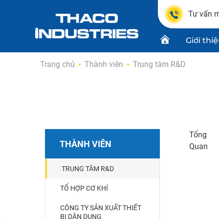
Tư vấn m
Giới thi
Skip
Trang chủ
Thành viên
Trung tâm R&D
to
content
Chứng n
Dự án
Thiết kế
Tổng
THÀNH VIÊN
Quan
TRUNG TÂM R&D
TỔ HỢP CƠ KHÍ
CÔNG TY SẢN XUẤT THIẾT
BỊ DÂN DỤNG