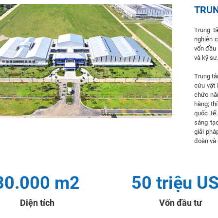
TRUN
Trung t
nghiên c
vốn đầu 
và kỹ sư
Trung tâ
cứu vật 
chức nă
hàng; th
quốc tế
sáng tạo
giải phá
đoàn và 
30.000 m2
50 triệu U
Diện tích
Vốn đầu tư