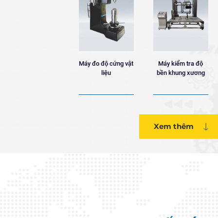
Máy đo độ cứng vật
Máy kiểm tra độ
liệu
bền khung xương
Xem thêm