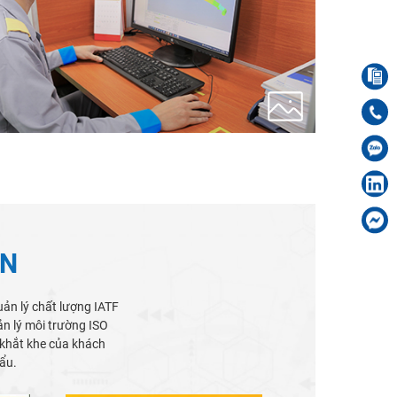
ẬN
ản lý chất lượng IATF
n lý môi trường ISO
khắt khe của khách
ẩu.