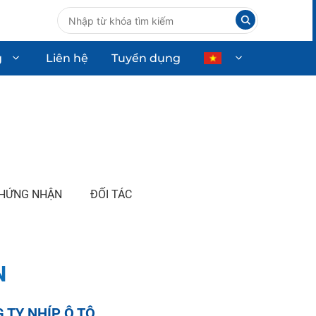
g
Liên hệ
Tuyển dụng
ùng ô tô
Thiết bị công nghiệp
Thiết bị dân dụng
Thiết bị công nghệ cao
HỨNG NHẬN
ĐỐI TÁC
N
 TY NHÍP Ô TÔ