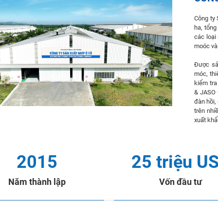
Công ty 
ha, tổng
các loại 
moóc và 
Được sả
móc, thi
kiểm tra
& JASO 
đàn hồi,
trên nhi
xuất khẩ
2015
25 triệu U
Năm thành lập
Vốn đầu tư