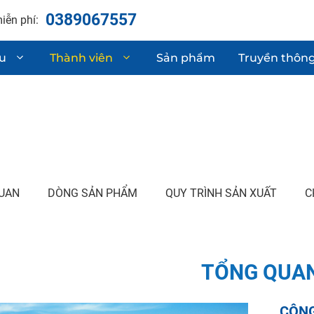
0389067557
iễn phí:
ệu
Thành viên
Sản phẩm
Truyền thôn
hận chất lượng
Linh kiện phụ t
Sơ mi rơ moóc
 & phát triển sản phẩm
Gia công cơ khí
UAN
DÒNG SẢN PHẨM
QUY TRÌNH SẢN XUẤT
C
TỔNG QUA
CÔNG