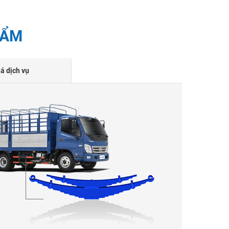
HẨM
lá dịch vụ