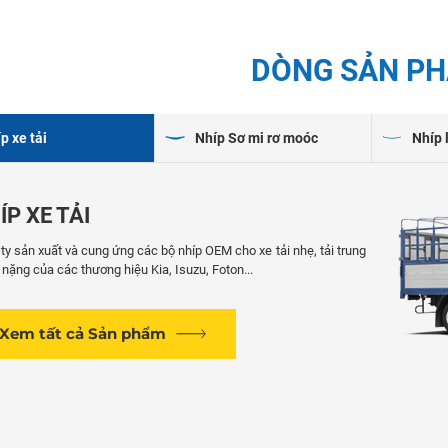
DÒNG SẢN P
p xe tải
Nhíp Sơ mi rơ moóc
Nhíp 
ÍP XE TẢI
ty sản xuất và cung ứng các bộ nhíp OEM cho xe tải nhẹ, tải trung
i nặng của các thương hiệu Kia, Isuzu, Foton...
Xem tất cả Sản phẩm