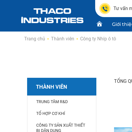
Tư vấn m
Giới thi
Skip
Trang chủ
Thành viên
Công ty Nhíp ô tô
to
content
Chứng n
Dự án
Thiết kế
TỔNG Q
THÀNH VIÊN
TRUNG TÂM R&D
TỔ HỢP CƠ KHÍ
CÔNG TY SẢN XUẤT THIẾT
BỊ DÂN DỤNG