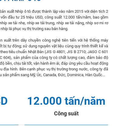
Sản xuất Nhíp ô tô được thành lập vào năm 2015 với diện tích 2
 vốn đầu tư 25 triệu USD, công suất 12.000 tấn/năm, bao gồm
nhíp xe tải nhẹ, nhíp xe tải trung, nhíp xe tải nặng, nhíp sơ mi rơ
nhíp lá phục vụ thị trường sau bán hàng.
n xuất trên dây chuyền công nghệ tiên tiến với hệ thống máy
ết bị tự động; sử dụng nguyên vật liệu cùng quy trình thiết kế và
 theo tiêu chuẩn Nhật Bản (JIS G 4801; JIS B 2710; JASO C 601
C 604), sản phẩm của công ty có chất lượng cao, đảm bảo độ
 độ bền, chịu tải tốt, vận hành êm ái, đáp ứng yêu cầu hoạt động
ều địa hình. Bên cạnh phục vụ thị trường trong nước, công ty đã
u sản phẩm sang Mỹ, Úc, Canada, Đức, Dominica, Hàn Quốc...
SD
12.000 tấn/năm
Công suất