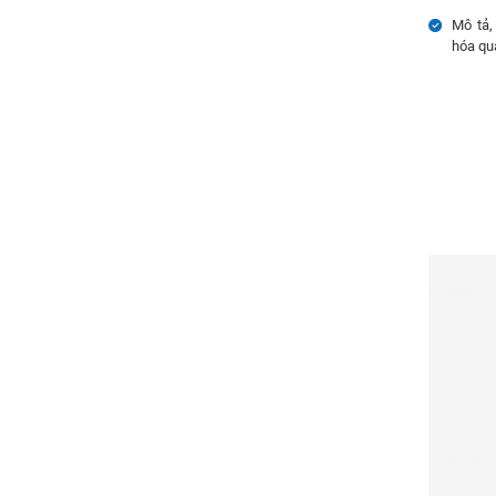
Mô tả,
hóa quá