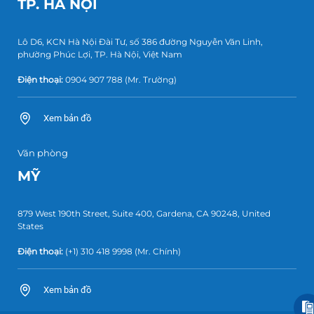
TP. HÀ NỘI
Lô D6, KCN Hà Nội Đài Tư, số 386 đường Nguyễn Văn Linh,
phường Phúc Lợi, TP. Hà Nội, Việt Nam
Điện thoại:
0904 907 788
(Mr. Trường)
Xem bản đồ
Văn phòng
MỸ
879 West 190th Street, Suite 400, Gardena, CA 90248, United
States
Điện thoại:
(+1) 310 418 9998
(Mr. Chính)
Xem bản đồ