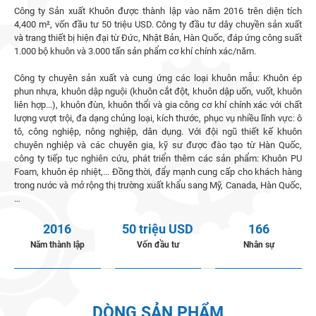
Công ty Sản xuất Khuôn được thành lập vào năm 2016 trên diện tích
4,400 m², vốn đầu tư 50 triệu USD. Công ty đầu tư dây chuyền sản xuất
và trang thiết bị hiện đại từ Đức, Nhật Bản, Hàn Quốc, đáp ứng công suất
1.000 bộ khuôn và 3.000 tấn sản phẩm cơ khí chính xác/năm.
Công ty chuyên sản xuất và cung ứng các loại khuôn mẫu: Khuôn ép
phun nhựa, khuôn dập nguội (khuôn cắt đột, khuôn dập uốn, vuốt, khuôn
liên hợp...), khuôn đùn, khuôn thổi và gia công cơ khí chính xác với chất
lượng vượt trội, đa dạng chủng loại, kích thước, phục vụ nhiều lĩnh vực: ô
tô, công nghiệp, nông nghiệp, dân dụng. Với đội ngũ thiết kế khuôn
chuyên nghiệp và các chuyên gia, kỹ sư được đào tạo từ Hàn Quốc,
công ty tiếp tục nghiên cứu, phát triển thêm các sản phẩm: Khuôn PU
Foam, khuôn ép nhiệt,... Đồng thời, đẩy mạnh cung cấp cho khách hàng
trong nước và mở rộng thị trường xuất khẩu sang Mỹ, Canada, Hàn Quốc,
…
2016
50 triệu USD
166
Năm thành lập
Vốn đầu tư
Nhân sự
DÒNG SẢN PHẨM