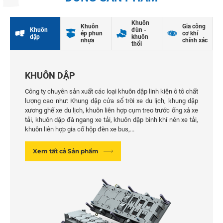
Khuôn
Khuôn
Gia công
Khuôn
đùn -
ép phun
cơ khí
dập
khuôn
nhựa
chính xác
thổi
KHUÔN DẬP
Công ty chuyên sản xuất các loại khuôn dập linh kiện ô tô chất
lượng cao như: Khung dập cửa sổ trời xe du lịch, khung dập
xương ghế xe du lịch, khuôn liên hợp cụm treo trước ống xả xe
tải, khuôn dập đà ngang xe tải, khuôn dập bình khí nén xe tải,
khuôn liên hợp gia cố hộp đèn xe bus,...
Xem tất cả Sản phẩm