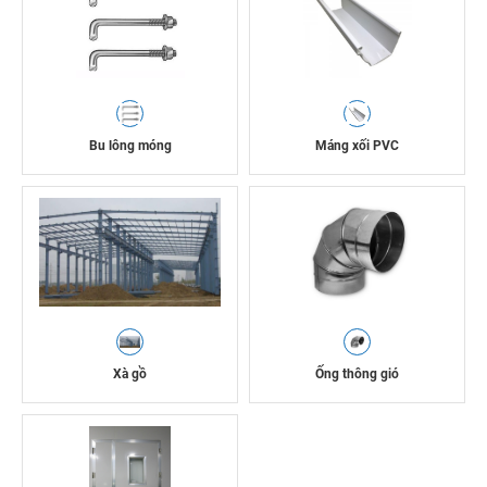
Bu lông móng
Máng xối PVC
Xà gồ
Ống thông gió