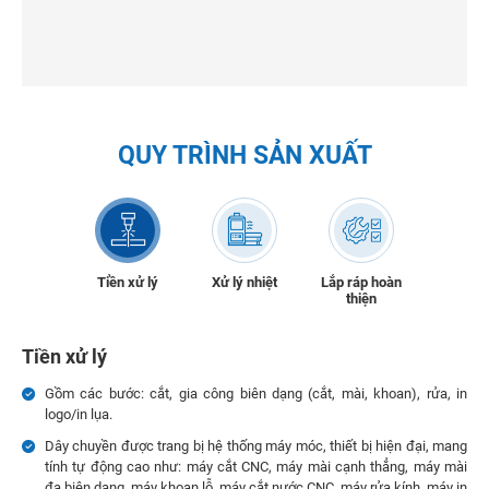
QUY TRÌNH SẢN XUẤT
Tiền xử lý
Xử lý nhiệt
Lắp ráp hoàn
thiện
Tiền xử lý
Gồm các bước: cắt, gia công biên dạng (cắt, mài, khoan), rửa, in
logo/in lụa.
Dây chuyền được trang bị hệ thống máy móc, thiết bị hiện đại, mang
tính tự động cao như: máy cắt CNC, máy mài cạnh thẳng, máy mài
đa biên dạng, máy khoan lỗ, máy cắt nước CNC, máy rửa kính, máy in