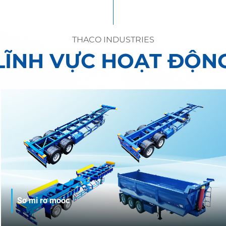
THACO INDUSTRIES
LĨNH VỰC HOẠT ĐỘN
Sơ mi rơ moóc
Thaco Trailers - Thương hiệu sơ mi rơ moóc hàng đầu Việt