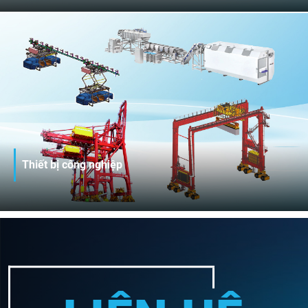
thí – thử nghiệm, phát triển sản phẩm, sản xuất và cung
cấp linh kiện, cụm linh kiện, phụ tùng ô tô cho các nhà
sản xuất lắp ráp ô tô trong nước và quốc tế. Sản phẩm
đáp ứng tiêu chuẩn kỹ thuật khắt khe của từng thương
hiệu, được xuất khẩu sang các thị trường như: Mỹ, Canada,
Úc, Nga, Hàn Quốc, Nhật Bản...
Thiết bị công nghiệp
Sở hữu năng lực sản xuất và gia công OEM thiết bị công
nghiệp, kết cấu siêu trường siêu trọng hàng đầu Việt
Nam, THACO INDUSTRIES cung ứng giải pháp trọn gói
"All-in-one" phục vụ đa dạng lĩnh vực: sản xuất lắp ráp ô tô,
khai khoáng, xây dựng, nông nghiệp, logistic,... đáp ứng
tối đa nhu cầu thị trường trong nước và xuất khẩu .