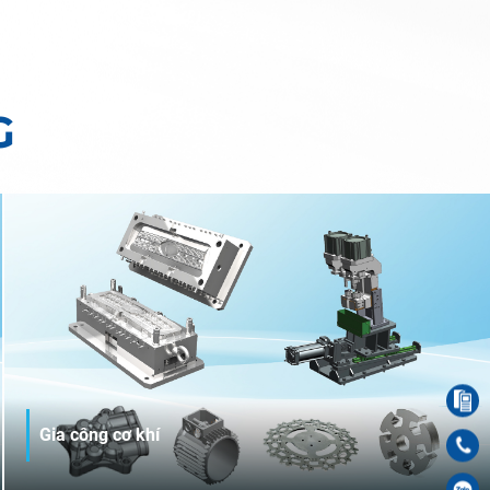
G
Gia công cơ khí
Với kho thép hơn 100.000 tấn cùng hệ thống dây chuyền