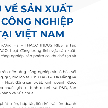
 VỀ SẢN XUẤT
& CÔNG NGHIỆP
TẠI VIỆT NAM
Trường Hải – THACO INDUSTRIES là Tập
CO, hoạt động trong lĩnh vực sản xuất,
 công nghiệp, sản phẩm cơ khí chế tạo và
 trên nền tảng công nghiệp và số hóa với
g, quy mô lớn tại Chu Lai (TP. Đà Nẵng) và
h). Hoạt động sản xuất, kinh doanh được
eo chuỗi giá trị: Kinh doanh và R&D, Sản
ảo hành và Sửa chữa.
hát triển, hợp tác, liên kết và liên doanh