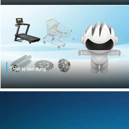
Nam với danh mục sản phẩm đa dạng chủng loại: sơ mi
rơ moóc xương, sơ mi rơ moóc sàn, sơ mi rơ moóc ben,
sơ mi rơ moóc thùng và sơ mi rơ moóc chuyên dụng...
đáp ứng tiêu chuẩn thị trường nội địa và quốc tế. Các sản
phẩm đã được xuất khẩu sang các thị trường Mỹ, Úc,
Canada, Mexico,...
Thiết bị dân dụng
THACO INDUSTRIES sản xuất và cung cấp các thiết bị, linh
kiện phục vụ lĩnh vực dân dụng như: linh vật mascot, máy
chạy bộ, xe đẩy, pallet nhựa, bồn nhựa, chậu cây... đáp ứng
nhu cầu đa dạng của khách hàng. Nhiều sản phẩm đã
được xuất khẩu sang các thị trường: Mỹ, Canada, Úc, Nhật
Bản, Hàn Quốc,...