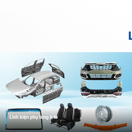
Linh kiện phụ tùng ô tô
THACO INDUSTRIES chuyên sâu trong hoạt động thiết kế,