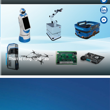
công nghệ tiên tiến nhập khẩu từ Đức, Thụy Sĩ, Nhật Bản
và Hàn Quốc, THACO INDUSTRIES trở thành đối tác chiến
lược của nhiều doanh nghiệp lớn như Doosan Vina,
Makitech, Agata, Three Star; đồng thời, cung ứng sản
phẩm khuôn mẫu chất lượng cao và xuất khẩu linh kiện
gia công cơ khí sang các thị trường Mỹ, Úc, Hàn Quốc,
Canada,...
Thiết bị công nghệ cao
THACO INDUSTRIES nghiên cứu, phát triển và sản xuất
linh kiện, thiết bị điện – điện tử công nghiệp; dây chuyền,
thiết bị tự động hóa & điều khiển thông minh (Robot
công nghiệp, AGV, AMR, UAV, Drone…) cùng các giải pháp
nhà máy thông minh, đáp ứng xu hướng chuyển đổi số và
sản xuất công nghiệp hiện đại.