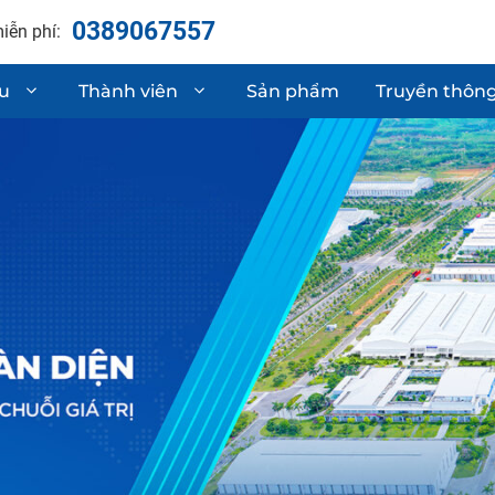
0389067557
iễn phí:
ệu
Thành viên
Sản phẩm
Truyền thôn
hận chất lượng
Linh kiện phụ t
Sơ mi rơ moóc
 & phát triển sản phẩm
Gia công cơ khí