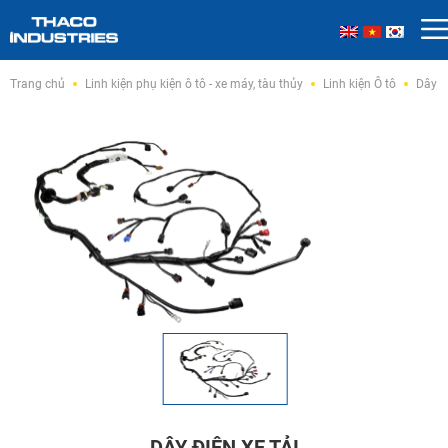
Skip
Trang chủ
Linh kiện phụ kiện ô tô - xe máy, tàu thủy
Linh kiện Ô tô
Dây đi
to
content
DÂY ĐIỆN XE TẢI