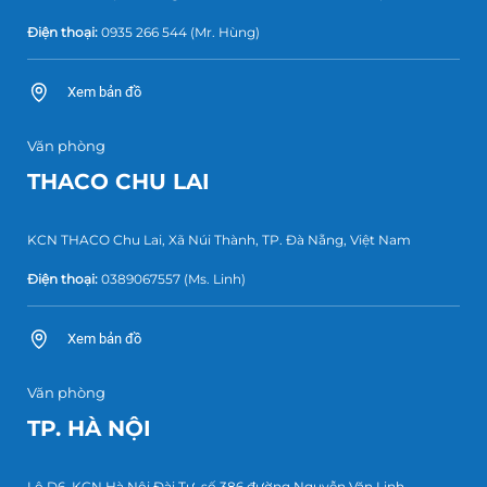
Điện thoại:
0935 266 544
(Mr. Hùng)
Xem bản đồ
Văn phòng
THACO CHU LAI
KCN THACO Chu Lai, Xã Núi Thành, TP. Đà Nẵng, Việt Nam
Điện thoại:
0389067557
(Ms. Linh)
Xem bản đồ
Văn phòng
TP. HÀ NỘI
Lô D6, KCN Hà Nội Đài Tư, số 386 đường Nguyễn Văn Linh,