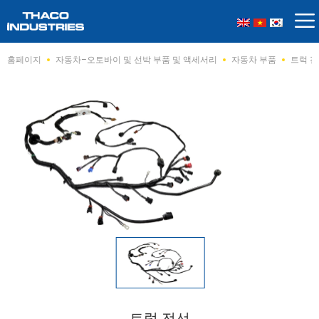
Skip
홈페이지
자동차–오토바이 및 선박 부품 및 액세서리
자동차 부품
트럭 
to
content
트럭 전선