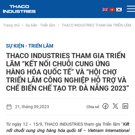
Skip
Trang chủ
Sự kiện - Triển lãm
THACO INDUSTRIES THAM GIA TRIỂN LÃM “
to
content
SỰ KIỆN - TRIỂN LÃM
THACO INDUSTRIES THAM GIA TRIỂN
LÃM “KẾT NỐI CHUỖI CUNG ỨNG
HÀNG HÓA QUỐC TẾ” VÀ “HỘI CHỢ
TRIỂN LÃM CÔNG NGHIỆP HỖ TRỢ VÀ
CHẾ BIẾN CHẾ TẠO TP. ĐÀ NẴNG 2023”
21, tháng 09,2023
Chia sẻ
Từ ngày 12 – 15/9, THACO INDUSTRIES tham gia Triển lãm “
Kết
nối chuỗi cung ứng hàng hóa quốc tế – Vietnam International