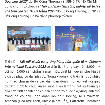
Sourcing 2023”
do Bộ Công Thương và UBND TP. Hồ Chí Minh
đồng chủ trì tổ chức và “
Hội chợ triển lãm công nghiệp hỗ trợ và
chế biến chế tạo TP. Đà Nẵng 2023”
do Bộ Công Thương, UBND và
Sở Công Thương TP. Đà Nẵng phối hợp tổ chức.
Triển lãm
Kết nối chuỗi cung ứng hàng hóa quốc tế – Vietnam
International Sourcing 2023
có diện tích trưng bày trên 8.000 m²,
với hơn 5.000 sản phẩm là máy móc, thiết bị, nguyên phụ liệu và
dịch vụ phục vụ đa lĩnh vực. Trong khuôn khổ triển lãm, có nhiều
hội thảo chuyên đề và các diễn đàn doanh nghiệp, kết nối giao
thương được tổ chức xuyên suốt. Triển lãm thu hút sự tham gia
của hơn 300 doanh nghiệp đến từ hơn 25 quốc gia, vùng lãnh thổ,
trong đó có nhiều tập đoàn lớn như: Boeing, AES, Walmart,
Amazon (Hoa Kỳ); Aeon, Uniqlo (Nhật Bản); Carrefour, Decathlon