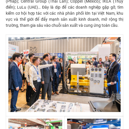
(Pháp); Central Group (Thái Lan); Coppel (Mexico); IKEA (Thụy
điển); LuLu (UAE)… Đây là dịp để các doanh nghiệp gặp gỡ, tìm
kiếm cơ hội hợp tác với các nhà phân phối lớn tại Việt Nam, khu
vực và thế giới để đẩy mạnh sản xuất kinh doanh, mở rộng thị
trường, tham gia sâu vào chuỗi sản xuất và cung ứng toàn cầu.