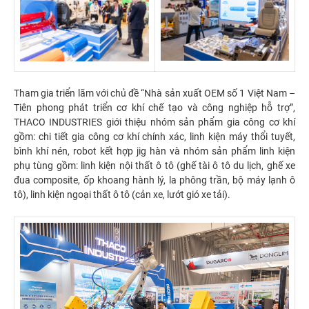
Tham gia triển lãm với chủ đề “Nhà sản xuất OEM số 1 Việt Nam –
Tiên phong phát triển cơ khí chế tạo và công nghiệp hỗ trợ”,
THACO INDUSTRIES giới thiệu nhóm sản phẩm gia công cơ khí
gồm: chi tiết gia công cơ khí chính xác, linh kiện máy thổi tuyết,
bình khí nén, robot kết hợp jig hàn và nhóm sản phẩm linh kiện
phụ tùng gồm: linh kiện nội thất ô tô (ghế tài ô tô du lịch, ghế xe
đua composite, ốp khoang hành lý, la phông trần, bộ máy lạnh ô
tô), linh kiện ngoại thất ô tô (cản xe, lướt gió xe tải).