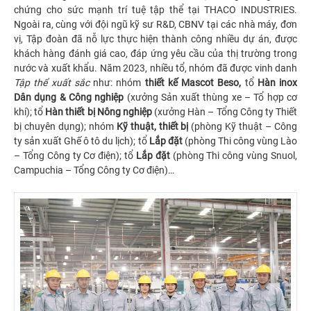
chứng cho sức mạnh trí tuệ tập thể tại THACO INDUSTRIES.
Ngoài ra, cùng với đội ngũ kỹ sư R&D, CBNV tại các nhà máy, đơn
vị, Tập đoàn đã nỗ lực thực hiện thành công nhiều dự án, được
khách hàng đánh giá cao, đáp ứng yêu cầu của thị trường trong
nước và xuất khẩu. Năm 2023, nhiều tổ, nhóm đã được vinh danh
Tập thể xuất sắc
như: nhóm
thiết kế Mascot Beso,
tổ
Hàn inox
Dân
dụng & Công nghiệp
(xưởng Sản xuất thùng xe – Tổ hợp cơ
khí); tổ
Hàn thiết bị Nông nghiệp
(xưởng Hàn – Tổng Công ty Thiết
bị chuyên dụng); nhóm
Kỹ thuật, thiết bị
(phòng Kỹ thuật – Công
ty sản xuất Ghế ô tô du lịch); tổ
Lắp đặt
(phòng Thi công vùng Lào
– Tổng Công ty Cơ điện); tổ
Lắp đặt
(phòng Thi công vùng Snuol,
Campuchia – Tổng Công ty Cơ điện)…