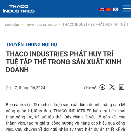
Skip
Trang chủ
Truyền thông nội bộ
THACO INDUSTRIES PHÁT HUY TRÍ TUỆ T
to
content
TRUYỀN THÔNG NỘI BỘ
THACO INDUSTRIES PHÁT HUY TRÍ
TUỆ TẬP THỂ TRONG SẢN XUẤT KINH
DOANH
7, tháng 06,2024
Chia sẻ
Bên cạnh việc đề ra chiến lược sản xuất kinh doanh, nâng cao kỹ
năng quản trị, lãnh đạo, THACO INDUSTRIES luôn ưu tiên khai
thác năng lực, trí tuệ tập thể. Đây chính là yếu tố gắn kết các
thành viên, tạo ra giá trị cộng hưởng và nâng cao hiệu quả công
việc. Câu chuyện về đội ngũ nhân sự thực hiện dự án thiết kế và