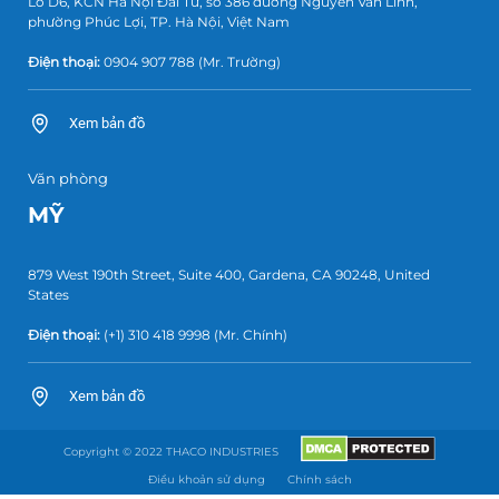
Lô D6, KCN Hà Nội Đài Tư, số 386 đường Nguyễn Văn Linh,
phường Phúc Lợi, TP. Hà Nội, Việt Nam
Điện thoại:
0904 907 788
(Mr. Trường)
Xem bản đồ
Văn phòng
MỸ
879 West 190th Street, Suite 400, Gardena, CA 90248, United
States
Điện thoại:
(+1) 310 418 9998
(Mr. Chính)
Xem bản đồ
Copyright © 2022 THACO INDUSTRIES
Điều khoản sử dụng
Chính sách