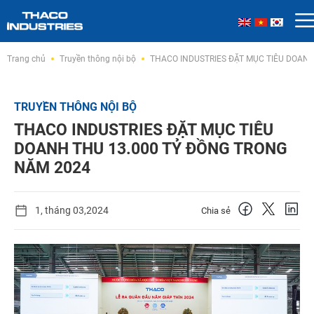
Skip
Trang chủ
Truyền thông nội bộ
THACO INDUSTRIES ĐẶT MỤC TIÊU DOANH
to
content
TRUYỀN THÔNG NỘI BỘ
THACO INDUSTRIES ĐẶT MỤC TIÊU
DOANH THU 13.000 TỶ ĐỒNG TRONG
NĂM 2024
1, tháng 03,2024
Chia sẻ