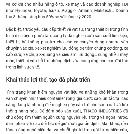
và cơ khí cho nhiều hãng ô tô, xe máy và các doanh nghiệp FDI
như Hyundai, Toyota, Isuzu, Piaggio, Amann, Makitech… Doanh
thu 8 tháng tăng hơn 50% so với cùng kỳ 2020.
Đặc biệt, trước yêu cầu cấp thiết về vật tư, trang thiết bị trong tình
hình dịch bệnh phức tạp, công ty đã nghiên cứu sản xuất linh kiện,
thiết bị, hệ thống phụ trợ cho các xe chuyên dụng như xe vận
chuyển vắc xin, xe xét nghiệm lưu động, xe tiêm chủng cơ động, xe
cấp cứu, xe chụp X-quang và siêu âm lưu động… cùng nhiều máy
móc, thiết bị vừa hỗ trợ phòng dịch vừa cung ứng cho các đối tác
trong lĩnh vực y tế.
Khai thác lợi thế, tạo đà phát triển
Tình trạng khan hiếm nguyên vật liệu và những khó khăn trong
vận chuyển như thiếu container rỗng, giá cước cao, ùn tắc tại các
cảng đang là những điểm nghẽn gây cản trở cho sản xuất và lưu
thông hàng hóa. Để đảm bảo sản xuất, THACO INDUSTRIES đã
chủ động tìm thêm nguồn cung nguyên liệu trong và ngoài nước,
đàm phán với các đối tác để giữ mức giá ổn định. Mặt khác, nền
tảng công nghệ hiện đại và chuỗi giá trị trọn gói từ nghiên cứu,