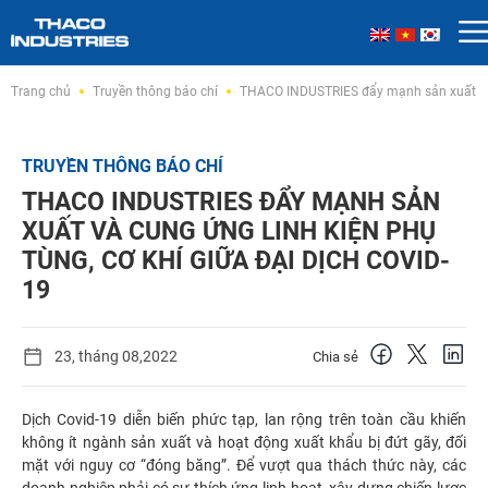
Skip
Trang chủ
Truyền thông báo chí
THACO INDUSTRIES đẩy mạnh sản xuất và c
to
content
TRUYỀN THÔNG BÁO CHÍ
THACO INDUSTRIES ĐẨY MẠNH SẢN
XUẤT VÀ CUNG ỨNG LINH KIỆN PHỤ
TÙNG, CƠ KHÍ GIỮA ĐẠI DỊCH COVID-
19
23, tháng 08,2022
Chia sẻ
Dịch Covid-19 diễn biến phức tạp, lan rộng trên toàn cầu khiến
không ít ngành sản xuất và hoạt động xuất khẩu bị đứt gãy, đối
mặt với nguy cơ “đóng băng”. Để vượt qua thách thức này, các