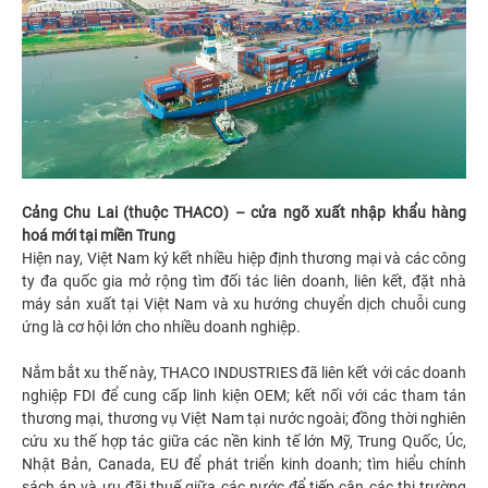
Cảng Chu Lai (thuộc THACO) – cửa ngõ xuất nhập khẩu hàng
hoá mới tại miền Trung
Hiện nay, Việt Nam ký kết nhiều hiệp định thương mại và các công
ty đa quốc gia mở rộng tìm đối tác liên doanh, liên kết, đặt nhà
máy sản xuất tại Việt Nam và xu hướng chuyển dịch chuỗi cung
ứng là cơ hội lớn cho nhiều doanh nghiệp.
Nắm bắt xu thế này, THACO INDUSTRIES đã liên kết với các doanh
nghiệp FDI để cung cấp linh kiện OEM; kết nối với các tham tán
thương mại, thương vụ Việt Nam tại nước ngoài; đồng thời nghiên
cứu xu thế hợp tác giữa các nền kinh tế lớn Mỹ, Trung Quốc, Úc,
Nhật Bản, Canada, EU để phát triển kinh doanh; tìm hiểu chính
sách áp và ưu đãi thuế giữa các nước để tiếp cận các thị trường