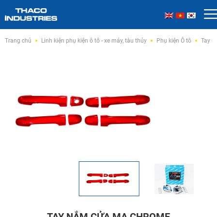
Skip
Trang chủ
Linh kiện phụ kiện ô tô - xe máy, tàu thủy
Phụ kiện Ô tô
Tay n
to
content
TAY NẮM CỬA MẠ CHROME