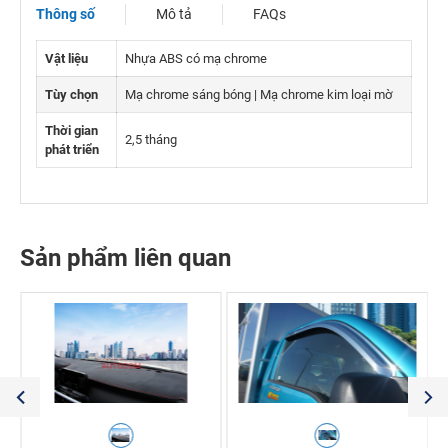
Thông số
Mô tả
FAQs
Vật liệu
Nhựa ABS có mạ chrome
Tùy chọn
Mạ chrome sáng bóng | Mạ chrome kim loại mờ
Thời gian
2,5 tháng
phát triển
Sản phẩm liên quan