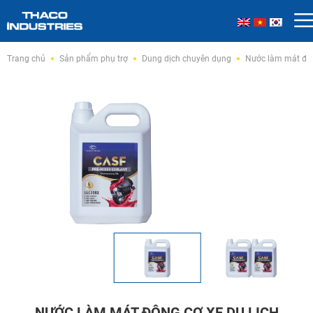
Skip
Trang chủ
Sản phẩm phụ trợ
Dung dịch chuyên dụng
Nước làm mát độn
to
content
NƯỚC LÀM MÁT ĐỘNG CƠ XE DU LỊCH