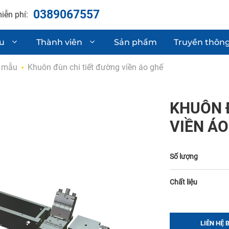
0389067557
iễn phí:
ệu
Thành viên
Sản phẩm
Truyền thôn
 mẫu
Khuôn đùn chi tiết đường viền áo ghế
hận chất lượng
Linh kiện phụ t
Sơ mi rơ moóc
KHUÔN 
 & phát triển sản phẩm
Gia công cơ khí
VIỀN ÁO
Số lượng
Chất liệu
LIÊN HỆ 