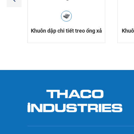
g
Khuôn dập chi tiết treo ổng xả
Khuôn