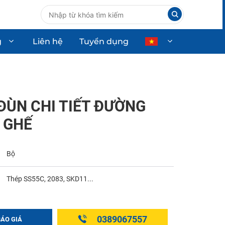
g
Liên hệ
Tuyển dụng
ùng ô tô
Thiết bị công nghiệp
Thiết bị dân dụng
ĐÙN CHI TIẾT ĐƯỜNG
Thiết bị công nghệ cao
 GHẾ
Bộ
Thép SS55C, 2083, SKD11...
0389067557
BÁO GIÁ