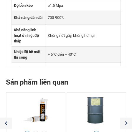
Độ bền kéo
≥1,5 Mpa
Khả năng dãn dài
700-900%
Khả năng linh
hoạt ở nhiệt độ
Không nứt gãy, không hư hại
thấp
Nhiệt độ bề mặt
+ 5°C đến + 40°C
thi công
Khả năng chịu
nhiệt (sau lưu
– 20°C đến 180°C
hóa)
Sản phẩm liên quan