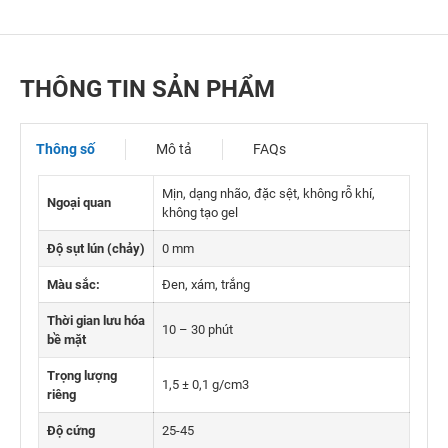
THÔNG TIN SẢN PHẨM
Thông số
Mô tả
FAQs
Mịn, dạng nhão, đặc sệt, không rỗ khí,
Ngoại quan
không tạo gel
Độ sụt lún (chảy)
0 mm
Màu sắc:
Đen, xám, trắng
Thời gian lưu hóa
10 – 30 phút
bề mặt
Trọng lượng
1,5 ± 0,1 g/cm3
riêng
Độ cứng
25-45