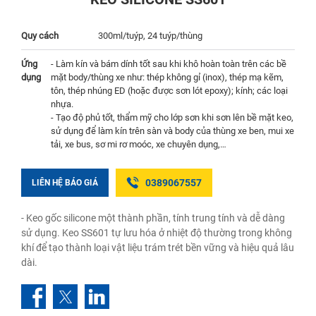
Quy cách
300ml/tuýp, 24 tuýp/thùng
Ứng
- Làm kín và bám dính tốt sau khi khô hoàn toàn trên các bề
dụng
mặt body/thùng xe như: thép không gỉ (inox), thép mạ kẽm,
tôn, thép nhúng ED (hoặc được sơn lót epoxy); kính; các loại
nhựa.
- Tạo độ phủ tốt, thẩm mỹ cho lớp sơn khi sơn lên bề mặt keo,
sử dụng để làm kín trên sàn và body của thùng xe ben, mui xe
tải, xe bus, sơ mi rơ moóc, xe chuyên dụng,…
0389067557
LIÊN HỆ BÁO GIÁ
- Keo gốc silicone một thành phần, tính trung tính và dễ dàng
sử dụng. Keo SS601 tự lưu hóa ở nhiệt độ thường trong không
khí để tạo thành loại vật liệu trám trét bền vững và hiệu quả lâu
dài.