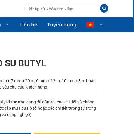
g
Liên hệ
Tuyển dụng
ùng ô tô
Thiết bị công nghiệp
Thiết bị dân dụng
O SU BUTYL
Thiết bị công nghệ cao
 mm x 7 mm x 20 m; 6 mm x 12 m; 10 mm x 8 m hoặc
o yêu cầu của khách hàng.
utyl được ứng dụng để gắn kết các chi tiết và chống
c (áo mưa cửa ô tô hoặc các chi tiết tương tự trong
 và công nghiệp).