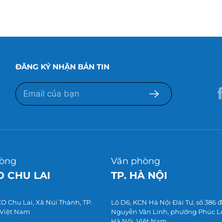
ĐĂNG KÝ NHẬN BẢN TIN
òng
Văn phòng
 CHU LAI
TP. HÀ NỘI
 Chu Lai, Xã Núi Thành, TP.
Lô D6, KCN Hà Nội Đài Tư, số 386
 Việt Nam
Nguyễn Văn Linh, phường Phúc Lợi
Hà Nội, Việt Nam