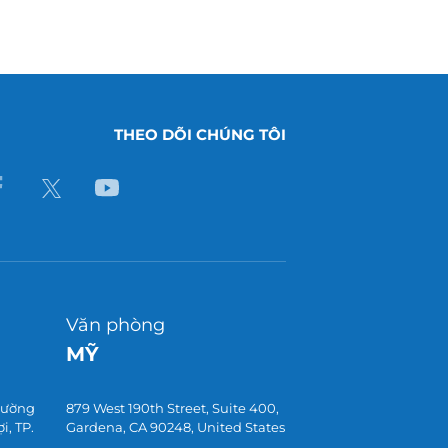
THEO DÕI CHÚNG TÔI
Văn phòng
MỸ
 đường
879 West 190th Street, Suite 400,
, TP.
Gardena, CA 90248, United States