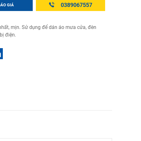
0389067557
BÁO GIÁ
hất, mịn. Sử dụng để dán áo mưa cửa, đèn
bị điện.