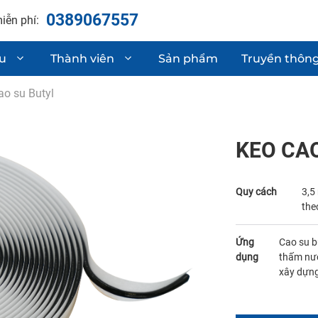
0389067557
iễn phí:
ệu
Thành viên
Sản phẩm
Truyền thôn
ao su Butyl
hận chất lượng
Linh kiện phụ t
Sơ mi rơ moóc
KEO CA
 & phát triển sản phẩm
Gia công cơ khí
Quy cách
3,5
the
Ứng
Cao su b
dụng
thấm nướ
xây dựng