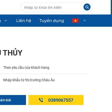
g
Liên hệ
Tuyển dụng
ùng ô tô
Thiết bị công nghiệp
Thiết bị dân dụng
U THỦY
Thiết bị công nghệ cao
Theo yêu cầu của khách hàng
Nhập khẩu từ thị trường Châu Âu
0389067557
BÁO GIÁ