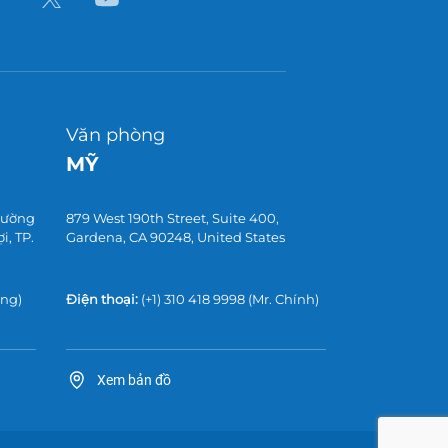
Văn phòng
MỸ
 đường
879 West 190th Street, Suite 400,
, TP.
Gardena, CA 90248, United States
ờng)
Điện thoại:
(+1) 310 418 9998
(Mr. Chính)
Xem bản đồ