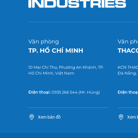
Văn phòng
Văn ph
TP. HỒ CHÍ MINH
THACO
10 Mai Chí Thọ, Phường An Khánh, TP.
KCN THACO
Hồ Chí Minh, Việt Nam
Đà Nẵng,
Điện thoại:
0935 266 544
(Mr. Hùng)
Điện thoại
Xem bản đồ
Xem 