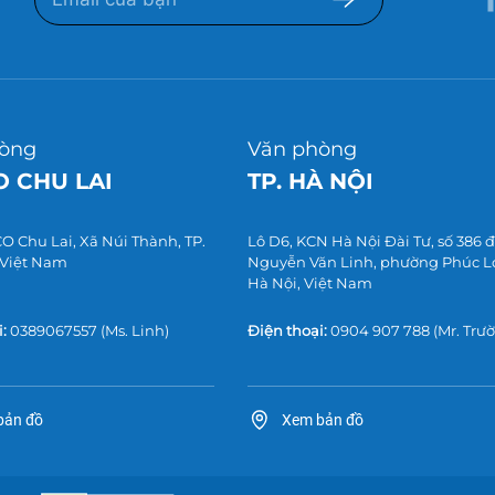
òng
Văn phòng
 CHU LAI
TP. HÀ NỘI
 Chu Lai, Xã Núi Thành, TP.
Lô D6, KCN Hà Nội Đài Tư, số 386
 Việt Nam
Nguyễn Văn Linh, phường Phúc Lợi
Hà Nội, Việt Nam
:
0389067557
(Ms. Linh)
Điện thoại:
0904 907 788
(Mr. Trư
bản đồ
Xem bản đồ