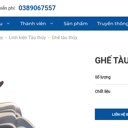
0389067557
iễn phí:
ệu
Thành viên
Sản phẩm
Truyền thôn
ủy
Linh kiện Tàu thủy
Ghế tàu thủy
hận chất lượng
Linh kiện phụ t
Sơ mi rơ moóc
GHẾ TÀ
 & phát triển sản phẩm
Gia công cơ khí
Số lượng
Chất liệu
LIÊN HỆ 