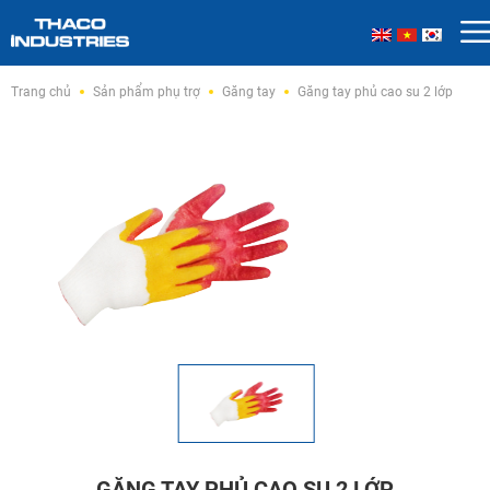
Skip
Trang chủ
Sản phẩm phụ trợ
Găng tay
Găng tay phủ cao su 2 lớp
to
content
GĂNG TAY PHỦ CAO SU 2 LỚP