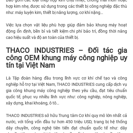
Bao gồm các loại thép hợp kim chịu nhiệt, chống mài mòn hoặc
hợp kim nhẹ, được sử dụng trong các thiết bị công nghiệp đặc thù
như: máy luyện kim, thiết bị năng lượng, cơ khí nặng…
Việc lựa chọn vật liệu phù hợp giúp đảm bảo khung máy hoạt
động ổn định, bền bỉ và tiết kiệm chi phí bảo trì, đồng thời nâng
cao hiệu suất và độ an toàn của thiết bị.
THACO INDUSTRIES – Đối tác gia
công OEM khung máy công nghiệp uy
tín tại Việt Nam
Là Tập đoàn hàng đầu trong lĩnh vực cơ khí chế tạo và công
nghiệp hỗ trợ tại Việt Nam, THACO INDUSTRIES cung cấp dịch vụ
gia công khung máy công nghiệp theo yêu cầu, đạt tiêu chuẩn
quốc tế, phục vụ nhiều lĩnh vực như: công nghiệp, nông nghiệp,
xây dựng, khai khoáng, ô tô…
THACO INDUSTRIES sở hữu Trung tâm Cơ khí quy mô lớn nhất cả
nước, với tổng vốn đầu tư hơn 450 triệu USD, trang bị hệ thống
dây chuyền, công nghệ tiên tiến đạt chuẩn quốc tế như: dây