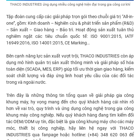
THACO INDUSTRIES ứng dụng nhiều công nghệ hiện đại trong gia công cơ khí
Tập đoàn cung cấp các giải pháp trọn gói theo chuỗi giá trị “All-in-
one”, gồm: Kinh doanh – Nghiên cứu & phát triển sản phẩm (R&D)
– Sản xuất – Giao hàng – Bảo trì. Hoạt động sản xuất tuân thủ
nghiêm ngặt các tiêu chuẩn quốc tế: ISO 9001:2015, IATF
16949:2016, ISO 14001:2015, CE Marking…
Bên cạnh năng lực sản xuất vượt trội, THACO INDUSTRIES còn áp
dụng mô hình quản trị sản xuất thông minh và giải pháp số hóa
toàn diện (SCADA, MES, ERP) giúp tối ưu thời gian giao hàng, kiểm
soát chất lượng và đáp ứng linh hoạt yêu cầu của các đối tác
trong và ngoài nước.
Trên đây là những thông tin tổng quan về giải pháp gia công
khung máy, hy vọng mang đến cho quý khách hàng cái nhìn rõ
hơn về vai trò, quy trình và ứng dụng công nghệ trong gia công
khung máy công nghiệp. Nếu quý khách hàng đang tìm kiếm đối
tác OEM/ODM uy tín, đặc biệt là gia công khung máy cho các máy
móc, thiết bị công nghiệp, hãy liên hệ ngay với THACO
INDUSTRIES qua
fanpage
hoặc hotline:
(+84) 348 620 063
để