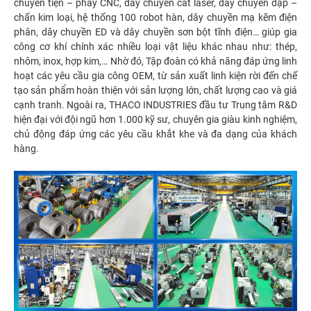
chuyền tiện – phay CNC, dây chuyền cắt laser, dây chuyền dập –
chấn kim loại, hệ thống 100 robot hàn, dây chuyền mạ kẽm điện
phân, dây chuyền ED và dây chuyền sơn bột tĩnh điện… giúp gia
công cơ khí chính xác nhiều loại vật liệu khác nhau như: thép,
nhôm, inox, hợp kim,… Nhờ đó, Tập đoàn có khả năng đáp ứng linh
hoạt các yêu cầu gia công OEM, từ sản xuất linh kiện rời đến chế
tạo sản phẩm hoàn thiện với sản lượng lớn, chất lượng cao và giá
cạnh tranh. Ngoài ra, THACO INDUSTRIES đầu tư Trung tâm R&D
hiện đại với đội ngũ hơn 1.000 kỹ sư, chuyên gia giàu kinh nghiệm,
chủ động đáp ứng các yêu cầu khắt khe và đa dạng của khách
hàng.