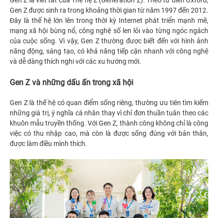
Gen Z là viết tắt của Thế hệ Z (Generation Z). Theo từ điển Oxford,
Gen Z được sinh ra trong khoảng thời gian từ năm 1997 đến 2012.
Đây là thế hệ lớn lên trong thời kỳ Internet phát triển mạnh mẽ,
mạng xã hội bùng nổ, công nghệ số len lỏi vào từng ngóc ngách
của cuộc sống. Vì vậy, Gen Z thường được biết đến với hình ảnh
năng động, sáng tạo, có khả năng tiếp cận nhanh với công nghệ
và dễ dàng thích nghi với các xu hướng mới.
Gen Z và những dấu ấn trong xã hội
Gen Z là thế hệ có quan điểm sống riêng, thường ưu tiên tìm kiếm
những giá trị, ý nghĩa cá nhân thay vì chỉ đơn thuần tuân theo các
khuôn mẫu truyền thống. Với Gen Z, thành công không chỉ là công
việc có thu nhập cao, mà còn là được sống đúng với bản thân,
được làm điều mình thích.