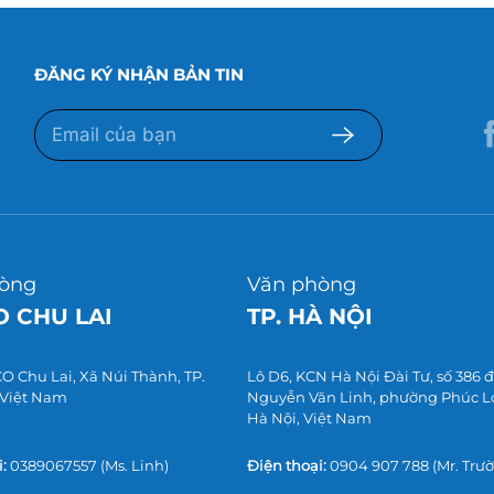
ĐĂNG KÝ NHẬN BẢN TIN
òng
Văn phòng
 CHU LAI
TP. HÀ NỘI
 Chu Lai, Xã Núi Thành, TP.
Lô D6, KCN Hà Nội Đài Tư, số 386
 Việt Nam
Nguyễn Văn Linh, phường Phúc Lợi
Hà Nội, Việt Nam
:
0389067557
(Ms. Linh)
Điện thoại:
0904 907 788
(Mr. Trư