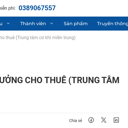
0389067557
iễn phí:
ệu
Thành viên
Sản phẩm
Truyền thôn
o thuê (Trung tâm cơ khí miền trung)
hận chất lượng
Linh kiện phụ t
Sơ mi rơ moóc
 & phát triển sản phẩm
Gia công cơ khí
XƯỞNG CHO THUÊ (TRUNG TÂM
Chia sẻ