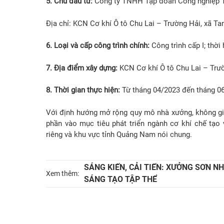
5. Chủ đầu tư:
Công ty TNHH Tập đoàn Công nghiệp T
Địa chỉ: KCN Cơ khí Ô tô Chu Lai – Trường Hải, xã T
6. Loại và cấp công trình chính:
Công trình cấp I; thời
7. Địa điểm xây dựng:
KCN Cơ khí Ô tô Chu Lai – Trườ
8. Thời gian thực hiện:
Từ tháng 04/2023 đến tháng 0
Với định hướng mở rộng quy mô nhà xưởng, không gia
phần vào mục tiêu phát triển ngành cơ khí chế tạo
riêng và khu vực tỉnh Quảng Nam nói chung.
SÁNG KIẾN, CẢI TIẾN: XƯỞNG SƠN N
Xem thêm:
SÁNG TẠO TẬP THỂ