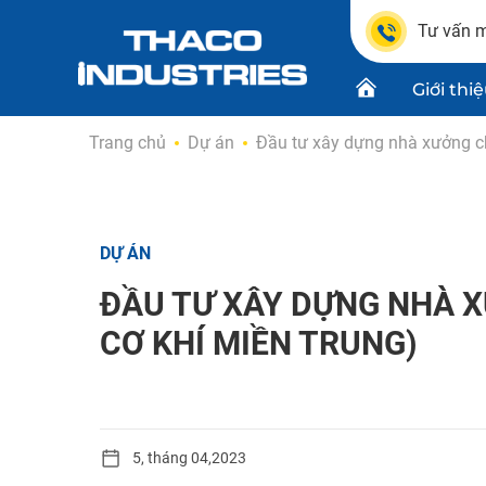
Tư vấn m
Giới thi
Skip
Trang chủ
Dự án
Đầu tư xây dựng nhà xưởng ch
to
content
Chứng n
Dự án
DỰ ÁN
Thiết kế
ĐẦU TƯ XÂY DỰNG NHÀ 
CƠ KHÍ MIỀN TRUNG)
5, tháng 04,2023