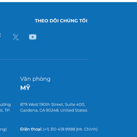
THEO DÕI CHÚNG TÔI
Văn phòng
MỸ
 đường
879 West 190th Street, Suite 400,
, TP.
Gardena, CA 90248, United States
ờng)
Điện thoại:
(+1) 310 418 9998
(Mr. Chính)