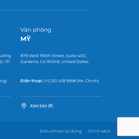
Văn phòng
MỸ
 đường
879 West 190th Street, Suite 400,
, TP.
Gardena, CA 90248, United States
ờng)
Điện thoại:
(+1) 310 418 9998
(Mr. Chính)
Xem bản đồ
Điều khoản sử dụng
Chính sách