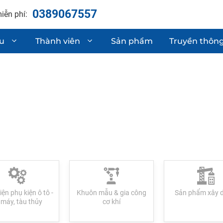
0389067557
iễn phí:
ệu
Thành viên
Sản phẩm
Truyền thôn
hận chất lượng
Linh kiện phụ t
Sơ mi rơ moóc
 & phát triển sản phẩm
Gia công cơ khí
iện phụ kiện ô tô -
Khuôn mẫu & gia công
Sản phẩm xây 
 máy, tàu thủy
cơ khí