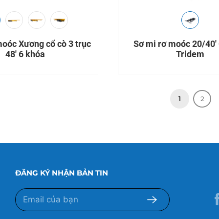
moóc Xương cổ cò 3 trục
Sơ mi rơ moóc 20/40
48′ 6 khóa
Tridem
1
2
ĐĂNG KÝ NHẬN BẢN TIN