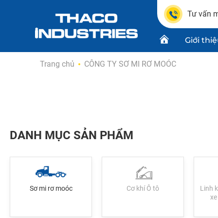
Tư vấn m
Giới thi
Skip
Trang chủ
CÔNG TY SƠ MI RƠ MOÓC
to
content
Chứng n
Dự án
Thiết kế
DANH MỤC SẢN PHẨM
Sơ mi rơ moóc
Cơ khí Ô tô
Linh k
xe