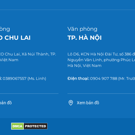
òng
Văn phòng
 CHU LAI
TP. HÀ NỘI
 Chu Lai, Xã Núi Thành, TP.
Lô D6, KCN Hà Nội Đài Tư, số 386
 Việt Nam
Nguyễn Văn Linh, phường Phúc Lợi
Hà Nội, Việt Nam
:
0389067557
(Ms. Linh)
Điện thoại:
0904 907 788
(Mr. Trư
bản đồ
Xem bản đồ