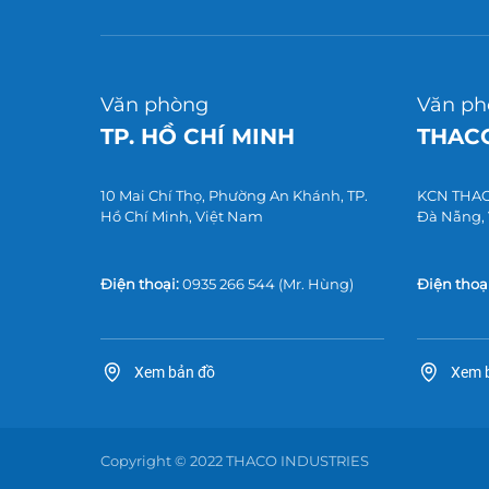
Văn phòng
Văn ph
TP. HỒ CHÍ MINH
THACO
10 Mai Chí Thọ, Phường An Khánh, TP.
KCN THACO
Hồ Chí Minh, Việt Nam
Đà Nẵng,
Điện thoại:
0935 266 544
(Mr. Hùng)
Điện thoại
Xem bản đồ
Xem 
Copyright © 2022 THACO INDUSTRIES