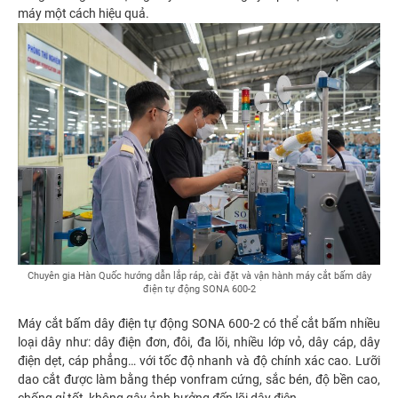
máy một cách hiệu quả.
Chuyên gia Hàn Quốc hướng dẫn lắp ráp, cài đặt và vận hành máy cắt bấm dây
điện tự động SONA 600-2
Máy cắt bấm dây điện tự động SONA 600-2 có thể cắt bấm nhiều
loại dây như: dây điện đơn, đôi, đa lõi, nhiều lớp vỏ, dây cáp, dây
điện dẹt, cáp phẳng… với tốc độ nhanh và độ chính xác cao. Lưỡi
dao cắt được làm bằng thép vonfram cứng, sắc bén, độ bền cao,
chống gỉ tốt, không gây ảnh hưởng đến lõi dây điện.