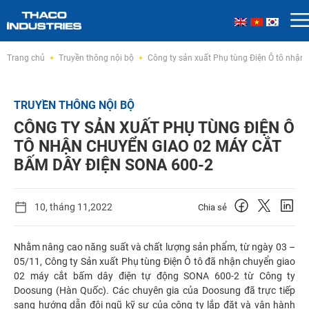
Skip
Trang chủ
Truyền thông nội bộ
Công ty sản xuất Phụ tùng Điện Ô tô nhận
to
content
TRUYỀN THÔNG NỘI BỘ
CÔNG TY SẢN XUẤT PHỤ TÙNG ĐIỆN Ô
TÔ NHẬN CHUYỂN GIAO 02 MÁY CẮT
BẤM DÂY ĐIỆN SONA 600-2
10, tháng 11,2022
Chia sẻ
Nhằm nâng cao năng suất và chất lượng sản phẩm, từ ngày 03 –
05/11, Công ty Sản xuất Phụ tùng Điện Ô tô đã nhận chuyển giao
02 máy cắt bấm dây điện tự động SONA 600-2 từ Công ty
Doosung (Hàn Quốc). Các chuyên gia của Doosung đã trực tiếp
sang hướng dẫn đội ngũ kỹ sư của công ty lắp đặt và vận hành