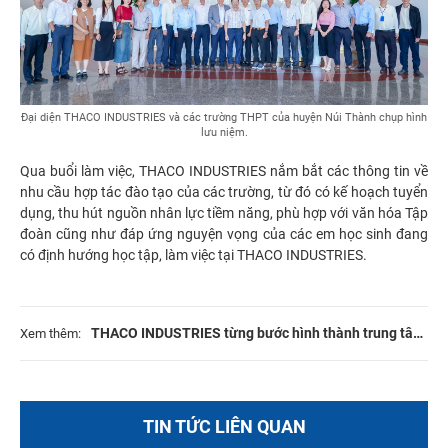
Đại diện THACO INDUSTRIES và các trường THPT của huyện Núi Thành chụp hình
lưu niệm.
Qua buổi làm việc, THACO INDUSTRIES nắm bắt các thông tin về
nhu cầu hợp tác đào tạo của các trường, từ đó có kế hoạch tuyển
dụng, thu hút nguồn nhân lực tiềm năng, phù hợp với văn hóa Tập
đoàn cũng như đáp ứng nguyện vọng của các em học sinh đang
có định hướng học tập, làm việc tại THACO INDUSTRIES.
THACO INDUSTRIES từng bước hình thành trung tâm
Xem thêm:
sản xuất linh kiện, phụ tùng ô tô mang tầm khu vực
TIN TỨC LIÊN QUAN