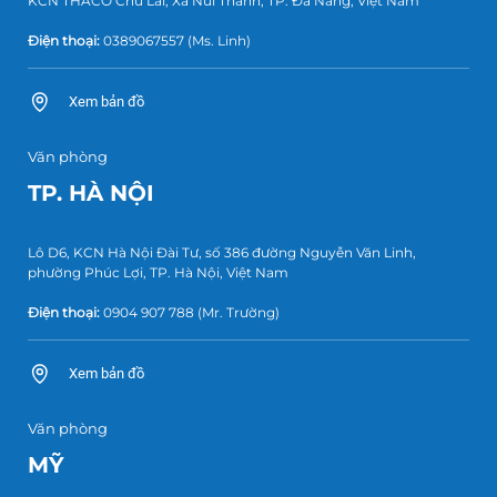
KCN THACO Chu Lai, Xã Núi Thành, TP. Đà Nẵng, Việt Nam
Điện thoại:
0389067557
(Ms. Linh)
Xem bản đồ
Văn phòng
TP. HÀ NỘI
Lô D6, KCN Hà Nội Đài Tư, số 386 đường Nguyễn Văn Linh,
phường Phúc Lợi, TP. Hà Nội, Việt Nam
Điện thoại:
0904 907 788
(Mr. Trường)
Xem bản đồ
Văn phòng
MỸ