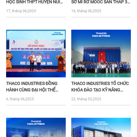
HỌC SINH THPT HUYỆN NÚI
SƠ MI RƠ MOÓC SÀN THẤP 3
THÀNH
TRỤC CHUYÊN DỤNG CHO ĐỐI
17, tháng 06,2025
16, tháng 06,2025
TÁC BJM INC.
THACO INDUSTRIES ĐỒNG
THACO INDUSTRIES TỔ CHỨC
HÀNH CÙNG ĐẠI HỘI THỂ
KHÓA ĐÀO TẠO KỸ NĂNG
THAO VIÊN CHỨC, NGƯỜI LAO
GIAO TIẾP CHO HỌC SINH CÁC
6, tháng 06,2025
22, tháng 05,2025
ĐỘNG ĐẠI HỌC ĐÀ NẴNG LẦN
TRƯỜNG THPT HUYỆN NÚI
THỨ VII – NĂM 2025
THÀNH