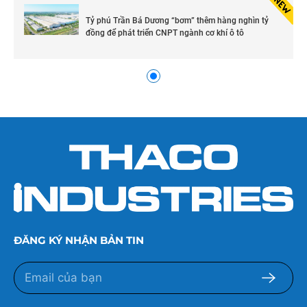
Tỷ phú Trần Bá Dương “bơm” thêm hàng nghìn tỷ
đồng để phát triển CNPT ngành cơ khí ô tô
ĐĂNG KÝ NHẬN BẢN TIN