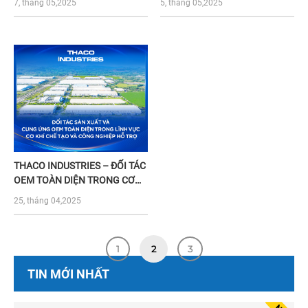
7, tháng 05,2025
5, tháng 05,2025
INDUSTRIES
THACO INDUSTRIES – ĐỐI TÁC
OEM TOÀN DIỆN TRONG CƠ
KHÍ CHẾ TẠO VÀ CÔNG
25, tháng 04,2025
NGHIỆP HỖ TRỢ
1
2
3
TIN MỚI NHẤT