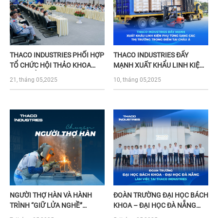
THACO INDUSTRIES PHỐI HỢP
THACO INDUSTRIES ĐẨY
TỔ CHỨC HỘI THẢO KHOA
MẠNH XUẤT KHẨU LINH KIỆN,
HỌC “ĐỔI MỚI CÔNG NGHỆ,
PHỤ TÙNG SANG CÁC THỊ
21, tháng 05,2025
10, tháng 05,2025
HÌNH THÀNH NỀN TẢNG SẢN
TRƯỜNG TRỌNG ĐIỂM TẠI
XUẤT CƠ KHÍ THÔNG MINH”
CHÂU Á
NGƯỜI THỢ HÀN VÀ HÀNH
ĐOÀN TRƯỜNG ĐẠI HỌC BÁCH
TRÌNH “GIỮ LỬA NGHỀ”
KHOA – ĐẠI HỌC ĐÀ NẴNG
TRONG THỜI ĐẠI 4.0
LÀM VIỆC TẠI THACO