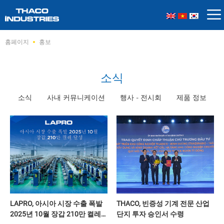
Skip
홈페이지
홍보
to
content
소식
소식
사내 커뮤니케이션
행사 - 전시회
제품 정보
LAPRO, 아시아 시장 수출 폭발
THACO, 빈증성 기계 전문 산업
2025년 10월 장갑 210만 켤레
단지 투자 승인서 수령