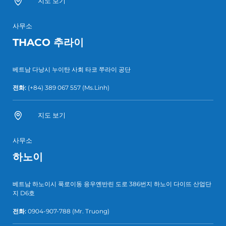
지도 보기
사무소
THACO 추라이
베트남 다낭시 누이탄 사회 타코 쭈라이 공단
전화:
(+84) 389 067 557
(Ms.Linh)
지도 보기
사무소
하노이
베트남 하노이시 푹로이동 응우옌반린 도로 386번지 하노이 다이뜨 산업단
지 D6호
전화:
0904-907-788
(Mr. Truong)