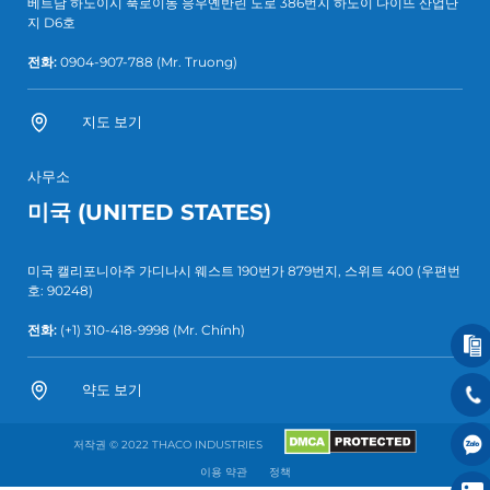
베트남 하노이시 푹로이동 응우옌반린 도로 386번지 하노이 다이뜨 산업단
지 D6호
전화:
0904-907-788
(Mr. Truong)
지도 보기
사무소
미국 (UNITED STATES)
미국 캘리포니아주 가디나시 웨스트 190번가 879번지, 스위트 400 (우편번
호: 90248)
전화:
(+1) 310-418-9998
(Mr. Chính)
약도 보기
저작권 © 2022 THACO INDUSTRIES
이용 약관
정책