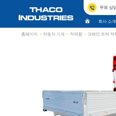
무료 상담
회사 소
Skip
홈페이지
자동차 기계
적재함
크레인 트럭 적
to
content
품질 인
제품 설