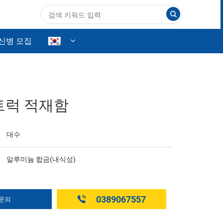
신병 모집
산업 장비
산업 장비
트럭 적재함
산업 및 생활용 자재 · 부품
대수
알루미늄 합금(내식성)
0389067557
문의