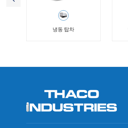
냉동 탑차