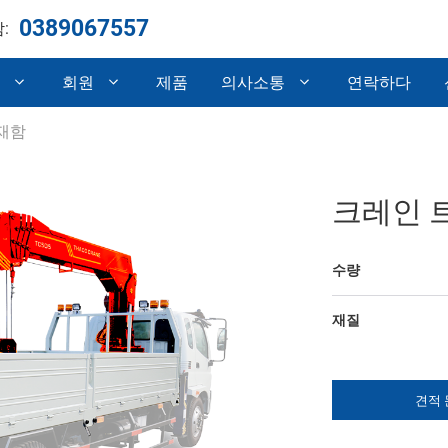
0389067557
:
개
회원
제품
의사소통
연락하다
재함
증
자동차 부품
계 및 개발
섀시 트레일러
크레인 
기계 가공
수량
재질
견적 