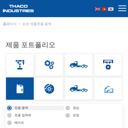
Skip
홈페이지
보조 제품
전용 용액
to
content
제품 포트폴리오
전용 용액
장갑
전용 접착제
포장
테이프